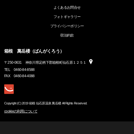
よくあるお問合せ
フォトギャラリー
プライバシーポリシー
宿泊約款
箱根 萬岳楼（ばんがくろう）
〒
250-0631
神奈川県足柄下郡箱根町仙石原１２５１
TEL
0460-84-8588
FAX
0460-84-4088
Copyright (C) 2019 箱根 仙石原温泉 萬岳楼 All Rights Reserved.
cookieの利用について