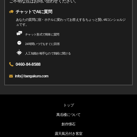
ご不明な点はお問い合わせください。
チャットでAIに質問
あなたの質問に宿・ホテルに変わってお答えするちょっと賢いAIコンシェルジ
ュです。
チャット形式で簡単に質問
24時間いつでもすぐに回答
人工知能が相手なので気軽に聞ける
0460-84-8588
info@bangakuro.com
トップ
萬岳楼について
創作懐石
露天風呂付き客室